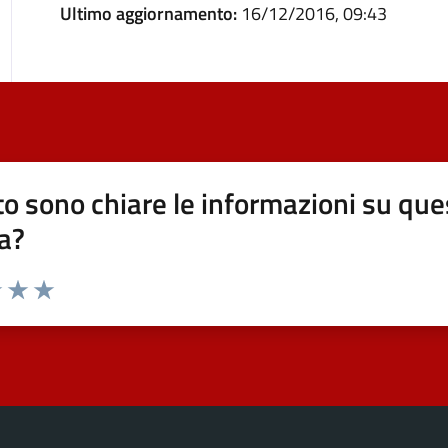
Ultimo aggiornamento:
16/12/2016, 09:43
o sono chiare le informazioni su que
a?
elle su 5
2 stelle su 5
uta 3 stelle su 5
Valuta 4 stelle su 5
Valuta 5 stelle su 5