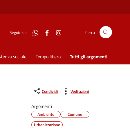
WhatsApp
Facebook
Instagram
Seguici su:
Cerca
stenza sociale
Tempo libero
Tutti gli argomenti
Condividi
Vedi azioni
Argomenti
Ambiente
Comune
Urbanizzazione