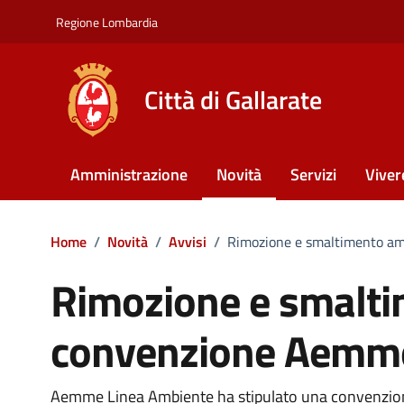
Vai ai contenuti
Vai al footer
Regione Lombardia
Città di Gallarate
Amministrazione
Novità
Servizi
Viver
Home
/
Novità
/
Avvisi
/
Rimozione e smaltimento a
Rimozione e smalti
convenzione Aemm
Aemme Linea Ambiente ha stipulato una convenzione p