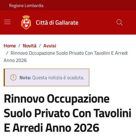
Vai ai contenuti
Vai al footer
Regione Lombardia
Città di Gallarate
Home
/
Novità
/
Avvisi
/
Rinnovo Occupazione Suolo Privato Con Tavolini E Arredi
Anno 2026
Nota:
Questa notizia è scaduta.
Rinnovo Occupazione
Suolo Privato Con Tavolini
E Arredi Anno 2026