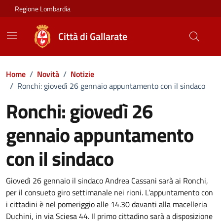
Vai ai contenuti
Vai al footer
Regione Lombardia
Città di Gallarate
Home
/
Novità
/
Notizie
/
Ronchi: giovedì 26 gennaio appuntamento con il sindaco
Ronchi: giovedì 26
gennaio appuntamento
con il sindaco
Dettagli della notizia
Giovedì 26 gennaio il sindaco Andrea Cassani sarà ai Ronchi,
per il consueto giro settimanale nei rioni. L’appuntamento con
i cittadini è nel pomeriggio alle 14.30 davanti alla macelleria
Duchini, in via Sciesa 44. Il primo cittadino sarà a disposizione