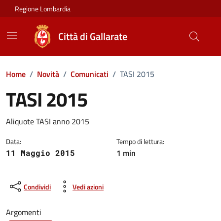
Vai ai contenuti
Vai al footer
Regione Lombardia
Città di Gallarate
Home
/
Novità
/
Comunicati
/
TASI 2015
TASI 2015
Dettagli della notizia
Aliquote TASI anno 2015
Data:
Tempo di lettura:
1 min
11 Maggio 2015
Condividi
Vedi azioni
Argomenti