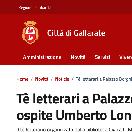
Vai ai contenuti
Vai al footer
Regione Lombardia
Città di Gallarate
Amministrazione
Novità
Servizi
Viver
Home
/
Novità
/
Notizie
/
Tè letterari a Palazzo Borgh
Tè letterari a Palaz
ospite Umberto Lon
Il tè letterario organizzato dalla biblioteca Civica 