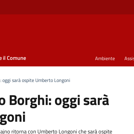
e il Comune
Ambiente
Assi
i: oggi sarà ospite Umberto Longoni
zo Borghi: oggi sarà
goni
L. Majno ritorna con Umberto Longoni che sarà ospite