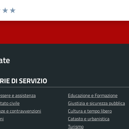
elle su 5
2 stelle su 5
uta 3 stelle su 5
Valuta 4 stelle su 5
Valuta 5 stelle su 5
rate
IE DI SERVIZIO
ssere e assistenza
Educazione e Formazione
tato civile
Giustizia e sicurezza pubblica
anze e contravvenzioni
Cultura e tempo libero
ni
Catasto e urbanistica
Turismo