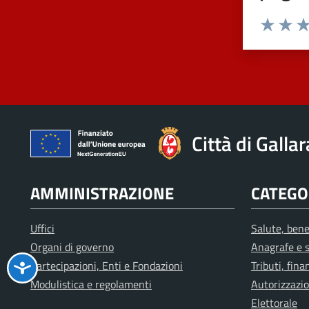
Valuta 1 st
Valuta 
Val
Città di Galla
AMMINISTRAZIONE
CATEGOR
Uffici
Salute, bene
Organi di governo
Anagrafe e s
Partecipazioni, Enti e Fondazioni
Tributi, fin
Modulistica e regolamenti
Autorizzazio
Elettorale