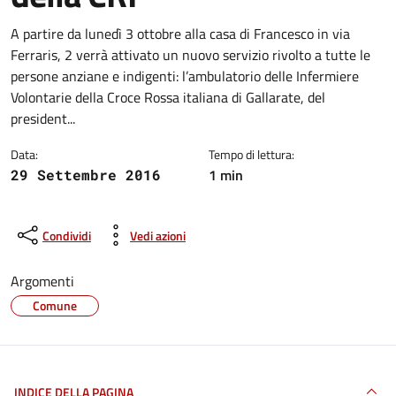
Dettagli della notizia
A partire da lunedì 3 ottobre alla casa di Francesco in via
Ferraris, 2 verrà attivato un nuovo servizio rivolto a tutte le
persone anziane e indigenti: l’ambulatorio delle Infermiere
Volontarie della Croce Rossa italiana di Gallarate, del
president...
Data:
Tempo di lettura:
1 min
29 Settembre 2016
Condividi
Vedi azioni
Argomenti
Comune
INDICE DELLA PAGINA