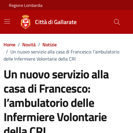
Vai ai contenuti
Vai al footer
Regione Lombardia
Città di Gallarate
Home
/
Novità
/
Notizie
/
Un nuovo servizio alla casa di Francesco: l’ambulatorio
delle Infermiere Volontarie della CRI
Un nuovo servizio alla
casa di Francesco:
l’ambulatorio delle
Infermiere Volontarie
della CRI