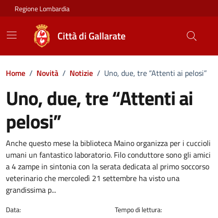
Vai ai contenuti
Vai al footer
Regione Lombardia
Città di Gallarate
Home
/
Novità
/
Notizie
/
Uno, due, tre “Attenti ai pelosi”
Uno, due, tre “Attenti ai
pelosi”
Dettagli della notizia
Anche questo mese la biblioteca Maino organizza per i cuccioli
umani un fantastico laboratorio. Filo conduttore sono gli amici
a 4 zampe in sintonia con la serata dedicata al primo soccorso
veterinario che mercoledì 21 settembre ha visto una
grandissima p...
Data:
Tempo di lettura: