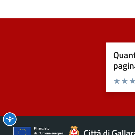
Quant
pagin
Valuta 1 st
Valuta 
Val
Città di Galla