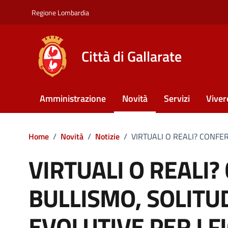
Vai ai contenuti
Vai al footer
Regione Lombardia
Città di Gallarate
Amministrazione
Novità
Servizi
Viver
Home
/
Novità
/
Notizie
/
VIRTUALI O REALI? CONFER
VIRTUALI O REALI
BULLISMO, SOLITUD
EVOLUTIVE PER I FI