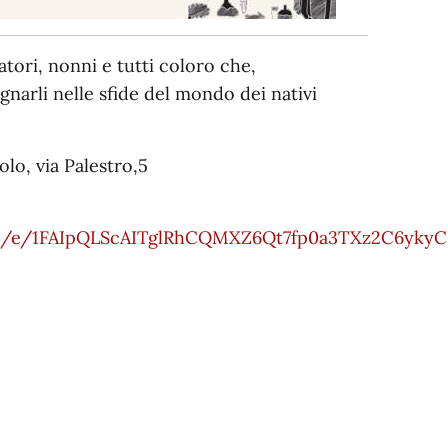
atori, nonni e tutti coloro che,
narli nelle sfide del mondo dei nativi
lo, via Palestro,5
s/d/e/1FAIpQLScAITglRhCQMXZ6Qt7fp0a3TXz2C6yk