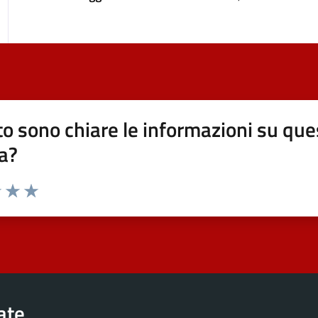
o sono chiare le informazioni su que
a?
elle su 5
2 stelle su 5
uta 3 stelle su 5
Valuta 4 stelle su 5
Valuta 5 stelle su 5
rate