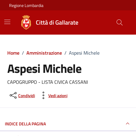
Vai ai contenuti
Vai al footer
Regione Lombardia
Città di Gallarate
Home
/
Amministrazione
/
Aspesi Michele
Aspesi Michele
CAPOGRUPPO - LISTA CIVICA CASSANI
Condividi
Vedi azioni
INDICE DELLA PAGINA