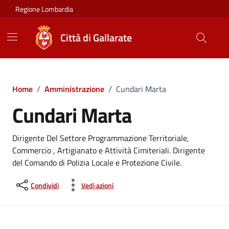
Vai ai contenuti
Vai al footer
Regione Lombardia
Città di Gallarate
Home
/
Amministrazione
/
Cundari Marta
Cundari Marta
Dirigente Del Settore Programmazione Territoriale,
Commercio , Artigianato e Attività Cimiteriali. Dirigente
del Comando di Polizia Locale e Protezione Civile.
Condividi
Vedi azioni