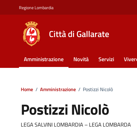
Vai ai contenuti
Vai al footer
Regione Lombardia
Città di Gallarate
Amministrazione
Novità
Servizi
Viver
Home
/
Amministrazione
/
Postizzi Nicolò
Postizzi Nicolò
LEGA SALVINI LOMBARDIA – LEGA LOMBARDA