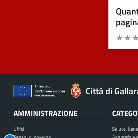
Quant
pagin
Valuta 1 st
Valuta 
Val
Città di Galla
AMMINISTRAZIONE
CATEGOR
Uffici
Salute, bene
Organi di governo
Anagrafe e s