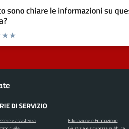
o sono chiare le informazioni su que
a?
elle su 5
2 stelle su 5
uta 3 stelle su 5
Valuta 4 stelle su 5
Valuta 5 stelle su 5
rate
IE DI SERVIZIO
ssere e assistenza
Educazione e Formazione
tato civile
Giustizia e sicurezza pubblica