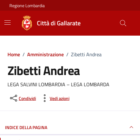
Vai ai contenuti
Vai al footer
Regione Lombardia
Città di Gallarate
Home
/
Amministrazione
/
Zibetti Andrea
Zibetti Andrea
LEGA SALVINI LOMBARDIA – LEGA LOMBARDA
Condividi
Vedi azioni
INDICE DELLA PAGINA