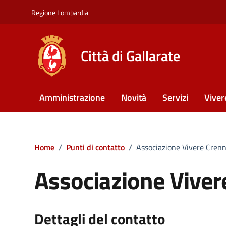
Vai ai contenuti
Vai al footer
Regione Lombardia
Città di Gallarate
Amministrazione
Novità
Servizi
Viver
Home
/
Punti di contatto
/
Associazione Vivere Cren
Associazione Viver
Dettagli del contatto