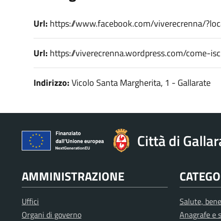
Url:
https://www.facebook.com/viverecrenna/?loca
Url:
https://viverecrenna.wordpress.com/come-iscr
Indirizzo:
Vicolo Santa Margherita, 1 - Gallarate
Città di Galla
AMMINISTRAZIONE
CATEGOR
Uffici
Salute, bene
Organi di governo
Anagrafe e s