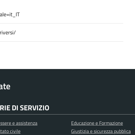
le=it_IT
iversi/
rate
IE DI SERVIZIO
ssere e assistenza
Educazione e Formazione
tato civile
Giustizia e sicurezza pubblica