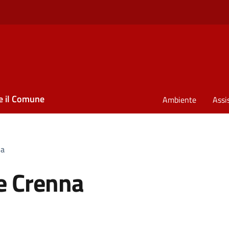
e il Comune
Ambiente
Assi
na
e Crenna