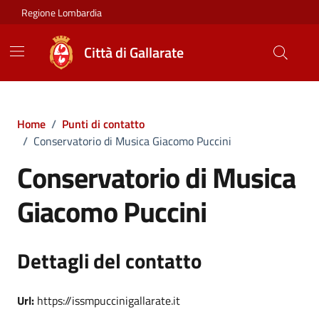
Vai ai contenuti
Vai al footer
Regione Lombardia
Città di Gallarate
Home
/
Punti di contatto
/
Conservatorio di Musica Giacomo Puccini
Conservatorio di Musica
Giacomo Puccini
Dettagli del contatto
Url:
https://issmpuccinigallarate.it