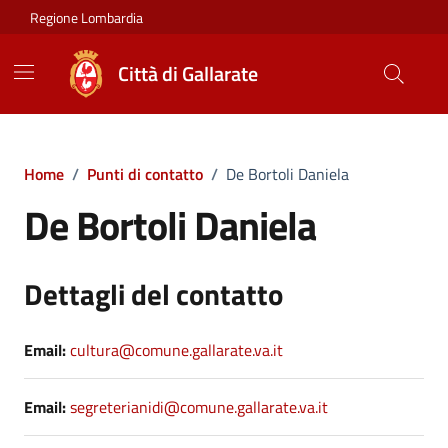
Vai ai contenuti
Vai al footer
Regione Lombardia
Città di Gallarate
Home
/
Punti di contatto
/
De Bortoli Daniela
De Bortoli Daniela
Dettagli del contatto
Email:
cultura@comune.gallarate.va.it
Email:
segreterianidi@comune.gallarate.va.it