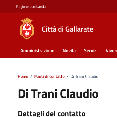
Vai ai contenuti
Vai al footer
Regione Lombardia
Città di Gallarate
Amministrazione
Novità
Servizi
Viver
Home
/
Punti di contatto
/
Di Trani Claudio
Di Trani Claudio
Dettagli del contatto