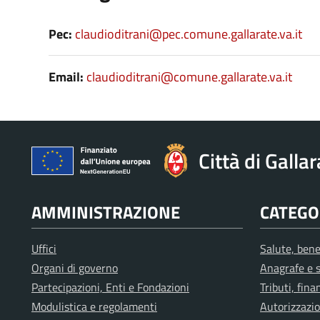
Pec:
claudioditrani@pec.comune.gallarate.va.it
Email:
claudioditrani@comune.gallarate.va.it
Città di Galla
AMMINISTRAZIONE
CATEGOR
Uffici
Salute, bene
Organi di governo
Anagrafe e s
Partecipazioni, Enti e Fondazioni
Tributi, fin
Modulistica e regolamenti
Autorizzazio