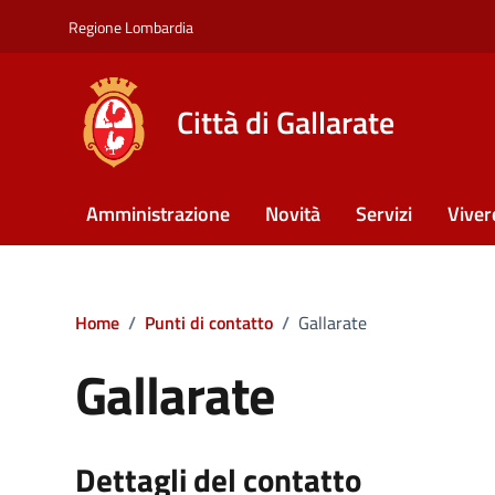
Vai ai contenuti
Vai al footer
Regione Lombardia
Città di Gallarate
Amministrazione
Novità
Servizi
Viver
Home
/
Punti di contatto
/
Gallarate
Gallarate
Dettagli del contatto