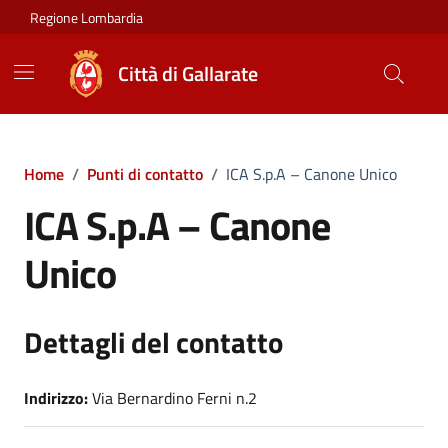
Vai ai contenuti
Vai al footer
Regione Lombardia
Città di Gallarate
Home
/
Punti di contatto
/
ICA S.p.A – Canone Unico
ICA S.p.A – Canone
Unico
Dettagli del contatto
Indirizzo:
Via Bernardino Ferni n.2