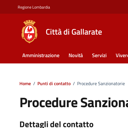
Vai ai contenuti
Vai al footer
Regione Lombardia
Città di Gallarate
Amministrazione
Novità
Servizi
Viver
Home
/
Punti di contatto
/
Procedure Sanzionatorie
Procedure Sanzion
Dettagli del contatto