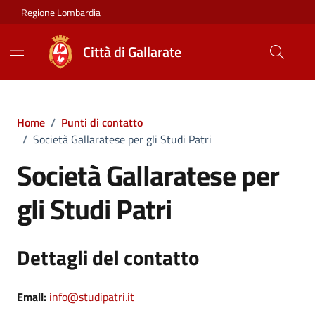
Vai ai contenuti
Vai al footer
Regione Lombardia
Città di Gallarate
Home
/
Punti di contatto
/
Società Gallaratese per gli Studi Patri
Società Gallaratese per
gli Studi Patri
Dettagli del contatto
Email:
info@studipatri.it