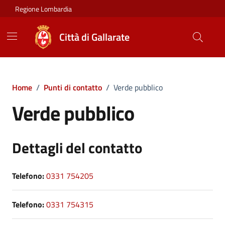
Vai ai contenuti
Vai al footer
Regione Lombardia
Città di Gallarate
Home
/
Punti di contatto
/
Verde pubblico
Verde pubblico
Dettagli del contatto
Telefono:
0331 754205
Telefono:
0331 754315