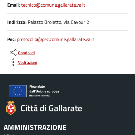
Email:
tecnico@comune.gallarate.va.it
Indirizzo:
Palazzo Broletto, via Cavour 2
Pec:
protocollo@pec.comune.gallarate.va.it
Condividi
Vedi azioni
Città di Gallarate
AMMINISTRAZIONE