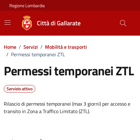
Vai ai contenuti
Vai al footer
Regione Lombardia
Città di Gallarate
Home
/
Servizi
/
Mobilità e trasporti
/
Permessi temporanei ZTL
Permessi temporanei ZTL
Servizio attivo
Rilascio di permessi temporanei (max 3 giorni) per accesso e
transito in Zona a Traffico Limitato (ZTL).