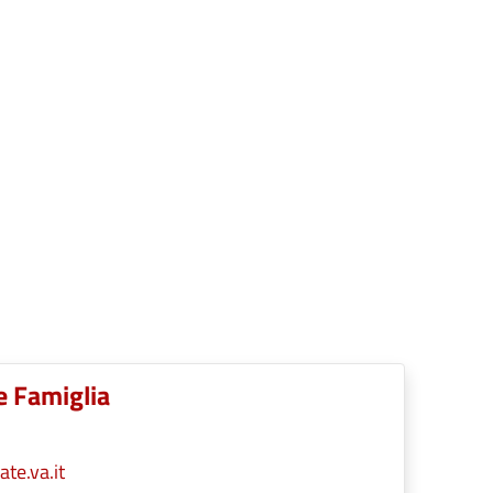
e Famiglia
te.va.it