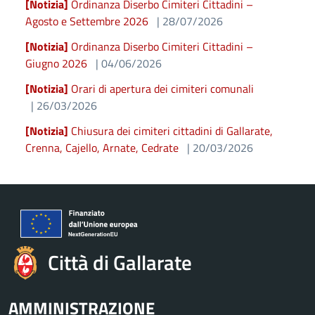
[Notizia]
Ordinanza Diserbo Cimiteri Cittadini –
Agosto e Settembre 2026
| 28/07/2026
[Notizia]
Ordinanza Diserbo Cimiteri Cittadini –
Giugno 2026
| 04/06/2026
[Notizia]
Orari di apertura dei cimiteri comunali
| 26/03/2026
[Notizia]
Chiusura dei cimiteri cittadini di Gallarate,
Crenna, Cajello, Arnate, Cedrate
| 20/03/2026
Città di Gallarate
AMMINISTRAZIONE