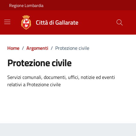
Vai ai contenuti
Vai al footer
Regione Lombardia
Città di Gallarate
Home
/
Argomenti
/
Protezione civile
Protezione civile
Dettagli dell'argomento
Servizi comunali, documenti, uffici, notizie ed eventi
relativi a Protezione civile