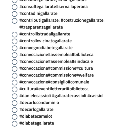
#consultegallarate#servallaperona
#contadinigallarate
#contributigallarate; #costruzionegallarate;
#trasparenzagallarate
#controllistradaligallarate
#controllovicinatogallarate
#convegnodiabetegallarate
#convocazione#assemblea#biblioteca
#convocazione#assemblea#sindacale
#convocazione#commissione#cultura
#convocazione#commissione#welfare
#convocazione#consiglio#comunale
#cultura#eventiletterari#biblioteca
#danielecassioli #gallaratecassioli #cassioli
#decarlocondominio
#decarlogallarate
#diabetecamelot
#diabetegallarate