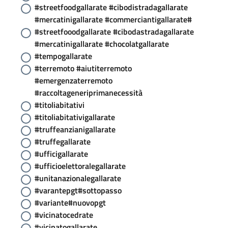
#streetfoodgallarate #cibodistradagallarate
#mercatinigallarate #commerciantigallarate#
#streetfooodgallarate #cibodastradagallarate
#mercatinigallarate #chocolatgallarate
#tempogallarate
#terremoto #aiutiterremoto
#emergenzaterremoto
#raccoltageneriprimanecessità
#titoliabitativi
#titoliabitativigallarate
#truffeanzianigallarate
#truffegallarate
#ufficigallarate
#ufficioelettoralegallarate
#unitanazionalegallarate
#varantepgt#sottopasso
#variante#nuovopgt
#vicinatocedrate
#vicinatogallarate