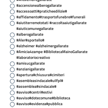
#accensionealberogallarate
#accessoatti#praticheedilizie#
#affidamento#trasportofunebre#funerali
#aiutiterremototati #raccoltaaiutigallarate
#aiuticomunegallarate
#alberogallarate
#Aler#sportello#
#alzheimer #alzheimergallarate
#Amicia4zampe #BibliotecaMainoGallarate
#laboratoriocreativo
#amisucgallarate
#anzianigallarate
#apertura#chiusura#cimiteri
#asembleasindacale#uilfpl#
#assemblea#sindacale#
#avviso#centri#estivi
#avviso#dotecomune#biblioteca
#avviso#evidenza#pubblica