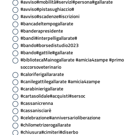
#avviso#mobilità#servizi#persona#gallarate
#avviso#pistasughiaccio#
#avviso#scadenze#iscrizioni
#bancadeltempogallarate
#banderapresidente
#bandi#interpelligallarate#
#bando#borsedistudio2023
#bando#gattile#gallarate
#bibliotecaMainogallarate #amicia4zampe #primo
soccorsoveterinario
#caloriferigallararate
#canilegattilegallarate #amicia4zampe
#carabinierigallarate
#cartasolidale#acquisti#sersoc
#cassanicrenna
#cassanisciarè
#celebrazione#anniversarioliberazione
#chilometrizerogallarate
#chiusura#cimiteri#diserbo