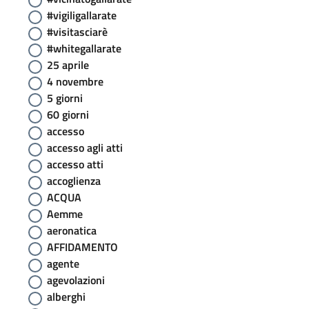
#vigiligallarate
#visitasciarè
#whitegallarate
25 aprile
4 novembre
5 giorni
60 giorni
accesso
accesso agli atti
accesso atti
accoglienza
ACQUA
Aemme
aeronatica
AFFIDAMENTO
agente
agevolazioni
alberghi