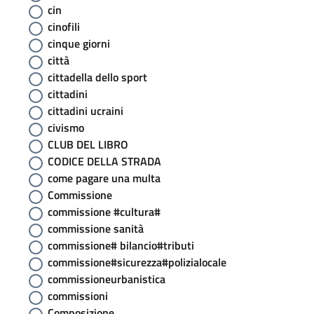
cin
cinofili
cinque giorni
città
cittadella dello sport
cittadini
cittadini ucraini
civismo
CLUB DEL LIBRO
CODICE DELLA STRADA
come pagare una multa
Commissione
commissione #cultura#
commissione sanità
commissione# bilancio#tributi
commissione#sicurezza#polizialocale
commissioneurbanistica
commissioni
Composizione