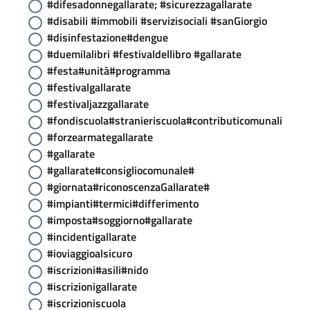
#difesadonnegallarate; #sicurezzagallarate
#disabili #immobili #servizisociali #sanGiorgio
#disinfestazione#dengue
#duemilalibri #festivaldellibro #gallarate
#festa#unità#programma
#festivalgallarate
#festivaljazzgallarate
#fondiscuola#stranieriscuola#contributicomunali
#forzearmategallarate
#gallarate
#gallarate#consigliocomunale#
#giornata#riconoscenzaGallarate#
#impianti#termici#differimento
#imposta#soggiorno#gallarate
#incidentigallarate
#ioviaggioalsicuro
#iscrizioni#asili#nido
#iscrizionigallarate
#iscrizioniscuola