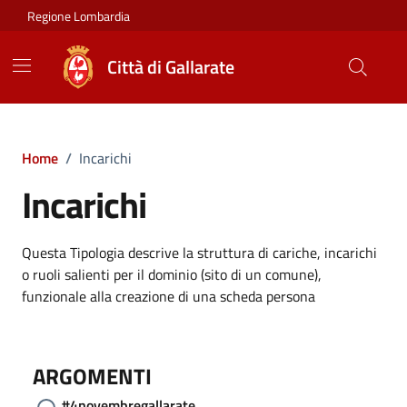
Vai ai contenuti
Vai al footer
Regione Lombardia
Città di Gallarate
Home
/
Incarichi
Incarichi
Questa Tipologia descrive la struttura di cariche, incarichi
o ruoli salienti per il dominio (sito di un comune),
funzionale alla creazione di una scheda persona
ARGOMENTI
#4novembregallarate