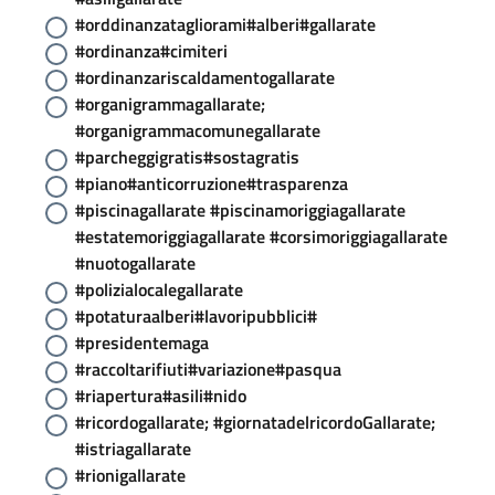
#orddinanzatagliorami#alberi#gallarate
#ordinanza#cimiteri
#ordinanzariscaldamentogallarate
#organigrammagallarate;
#organigrammacomunegallarate
#parcheggigratis#sostagratis
#piano#anticorruzione#trasparenza
#piscinagallarate #piscinamoriggiagallarate
#estatemoriggiagallarate #corsimoriggiagallarate
#nuotogallarate
#polizialocalegallarate
#potaturaalberi#lavoripubblici#
#presidentemaga
#raccoltarifiuti#variazione#pasqua
#riapertura#asili#nido
#ricordogallarate; #giornatadelricordoGallarate;
#istriagallarate
#rionigallarate