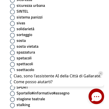
sicurezza urbana
SINTEL
sistema panizzi
sivas
solidarietà
sorteggio
sosta
sosta vietata
spazzatura
spetacoli
spettacoli
spettacolo
SPID
Sponsorizzazioni
SPORT
Sportello#informativo#assegno
stagione teatrale
stalking