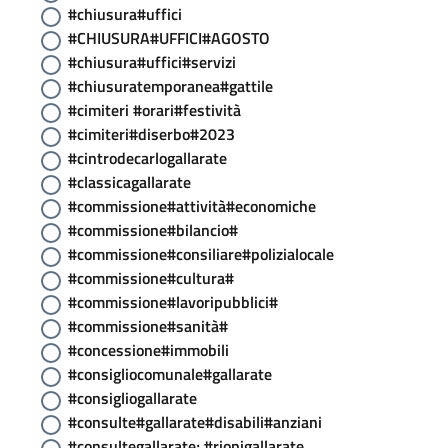
#chiusura#uffici
#CHIUSURA#UFFICI#AGOSTO
#chiusura#uffici#servizi
#chiusuratemporanea#gattile
#cimiteri #orari#festività
#cimiteri#diserbo#2023
#cintrodecarlogallarate
#classicagallarate
#commissione#attività#economiche
#commissione#bilancio#
#commissione#consiliare#polizialocale
#commissione#cultura#
#commissione#lavoripubblici#
#commissione#sanità#
#concessione#immobili
#consigliocomunale#gallarate
#consigliogallarate
#consulte#gallarate#disabili#anziani
#consultegallarate; #rionigallarate