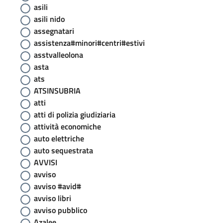
asili
asili nido
assegnatari
assistenza#minori#centri#estivi
asstvalleolona
asta
ats
ATSINSUBRIA
atti
atti di polizia giudiziaria
attività economiche
auto elettriche
auto sequestrata
AVVISI
avviso
avviso #avid#
avviso libri
avviso pubblico
Azalee