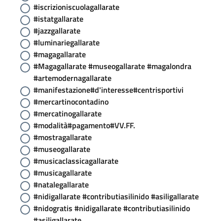
#iscrizioniscuolagallarate
#istatgallarate
#jazzgallarate
#luminariegallarate
#magagallarate
#Magagallarate #museogallarate #magalondra
#artemodernagallarate
#manifestazione#d'interesse#centrisportivi
#mercartinocontadino
#mercatinogallarate
#modalità#pagamento#VV.FF.
#mostragallarate
#museogallarate
#musicaclassicagallarate
#musicagallarate
#natalegallarate
#nidigallarate #contributiasilinido #asiligallarate
#nidogratis #nidigallarate #contributiasilinido
#asiligallarate