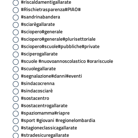
#riscaldamentigallarate
#Rischietrasparenza#PIAO#
#sandrinabandera
#sciarègallarate
#sciopero#generale
#sciopero#generale#plurisettoriale
#sciopero#scuole#pubbliche#private
#sciperogallarate
#scuole #nuovoannoscolastico #orariscuole
#scuolegallarate
#segnalazione#danni#eventi
#sindacocrenna
#sindacosciarè
#sostacentro
#sostacentrogallarate
#spaziomamma#riapre
#sport #giovani #regionelombardia
#stagioneclassicagallarate
#stradesicuregallarate