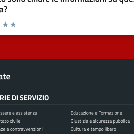
a?
elle su 5
2 stelle su 5
uta 3 stelle su 5
Valuta 4 stelle su 5
Valuta 5 stelle su 5
rate
IE DI SERVIZIO
ssere e assistenza
Educazione e Formazione
tato civile
Giustizia e sicurezza pubblica
anze e contravvenzioni
Cultura e tempo libero