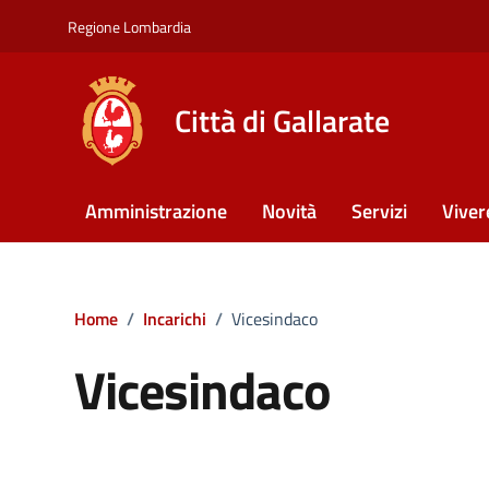
Vai ai contenuti
Vai al footer
Regione Lombardia
Città di Gallarate
Amministrazione
Novità
Servizi
Viver
Home
/
Incarichi
/
Vicesindaco
Vicesindaco