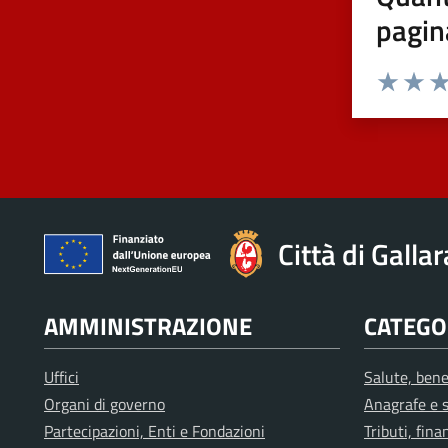
pagin
Valuta 1 st
Valuta 
Val
Città di Galla
AMMINISTRAZIONE
CATEGOR
Uffici
Salute, bene
Organi di governo
Anagrafe e s
Partecipazioni, Enti e Fondazioni
Tributi, fin