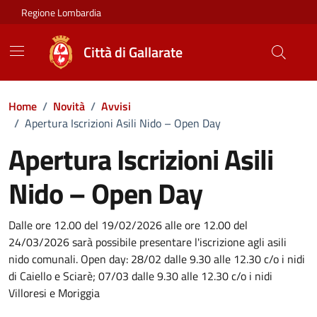
Vai ai contenuti
Vai al footer
Regione Lombardia
Città di Gallarate
Home
/
Novità
/
Avvisi
/
Apertura Iscrizioni Asili Nido – Open Day
Apertura Iscrizioni Asili
Nido – Open Day
Dettagli della notizia
Dalle ore 12.00 del 19/02/2026 alle ore 12.00 del
24/03/2026 sarà possibile presentare l'iscrizione agli asili
nido comunali. Open day: 28/02 dalle 9.30 alle 12.30 c/o i nidi
di Caiello e Sciarè; 07/03 dalle 9.30 alle 12.30 c/o i nidi
Villoresi e Moriggia