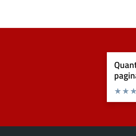
Quant
pagin
Valuta 1 st
Valuta 
Val