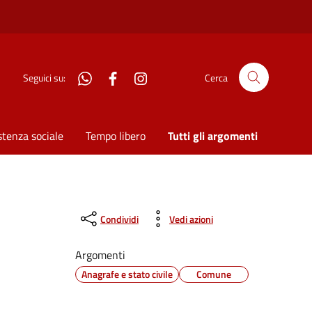
WhatsApp
Facebook
Instagram
Seguici su:
Cerca
stenza sociale
Tempo libero
Tutti gli argomenti
Condividi
Vedi azioni
Argomenti
Anagrafe e stato civile
Comune