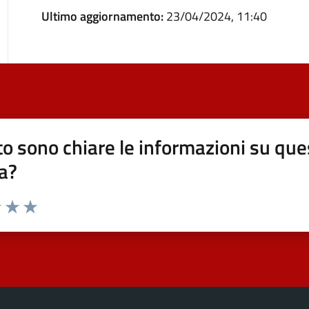
Ultimo aggiornamento:
23/04/2024, 11:40
o sono chiare le informazioni su que
a?
elle su 5
2 stelle su 5
uta 3 stelle su 5
Valuta 4 stelle su 5
Valuta 5 stelle su 5