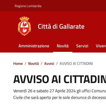
Vai ai contenuti
Vai al footer
Regione Lombardia
Città di Gallarate
Amministrazione
Novità
Servizi
Viver
Home
/
Novità
/
Avvisi
/
AVVISO AI CITTADINI
AVVISO AI CITTADIN
Venerdì 26 e sabato 27 Aprile 2024 gli uffici Comuna
Dettagli della notizia
Civile che sarà aperto per le sole denunce di decesso 