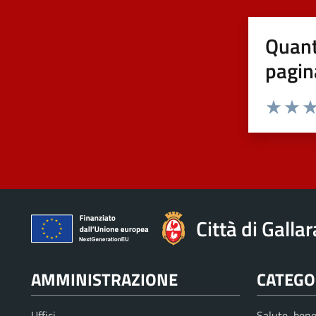
Quant
pagin
Valuta 1 st
Valuta 
Val
Città di Galla
AMMINISTRAZIONE
CATEGOR
Uffici
Salute, bene