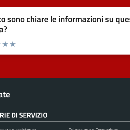
o sono chiare le informazioni su que
a?
elle su 5
2 stelle su 5
uta 3 stelle su 5
Valuta 4 stelle su 5
Valuta 5 stelle su 5
rate
IE DI SERVIZIO
ssere e assistenza
Educazione e Formazione