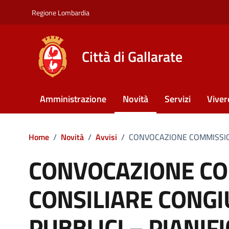
Vai ai contenuti
Vai al footer
Regione Lombardia
Città di Gallarate
Amministrazione
Novità
Servizi
Viver
Home
/
Novità
/
Avvisi
/
CONVOCAZIONE COMMISSION
CONVOCAZIONE C
CONSILIARE CONGI
PUBBLICI – PIANIF