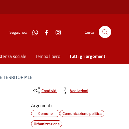
WhatsApp
Facebook
Instagram
Seguici su:
Cerca
stenza sociale
Tempo libero
Tutti gli argomenti
E TERRITORIALE
Condividi
Vedi azioni
Argomenti
Comune
Comunicazione politica
Urbanizzazione