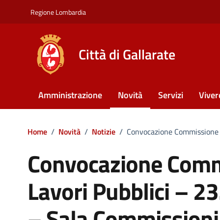
Vai ai contenuti
Vai al footer
Regione Lombardia
Città di Gallarate
Amministrazione
Novità
Servizi
Viver
Home
/
Novità
/
Notizie
/
Convocazione Commissione C
Convocazione Commi
Lavori Pubblici – 2
– Sala Commissioni