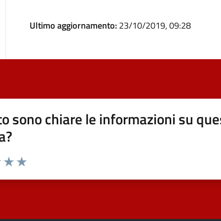
Ultimo aggiornamento:
23/10/2019, 09:28
o sono chiare le informazioni su que
a?
elle su 5
2 stelle su 5
uta 3 stelle su 5
Valuta 4 stelle su 5
Valuta 5 stelle su 5