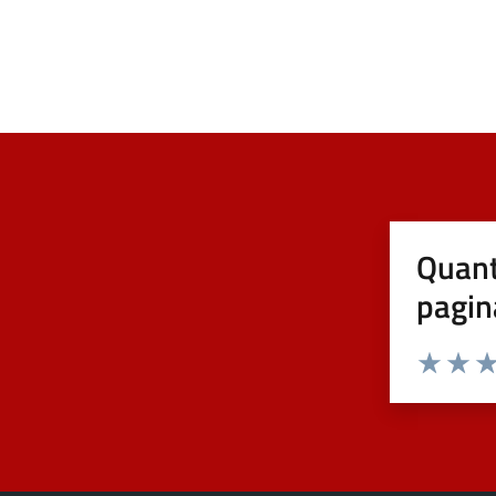
Quant
pagin
Valuta 1 st
Valuta 
Val