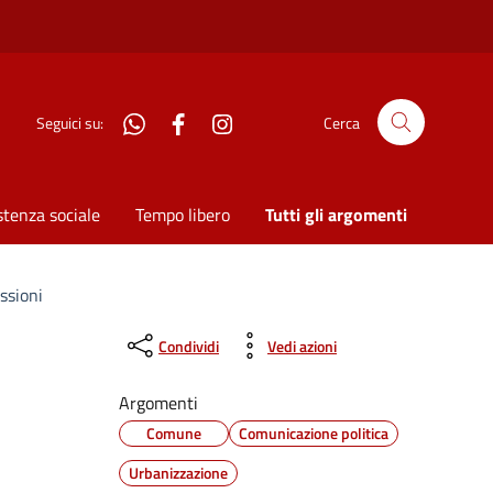
WhatsApp
Facebook
Instagram
Seguici su:
Cerca
stenza sociale
Tempo libero
Tutti gli argomenti
ssioni
Condividi
Vedi azioni
Argomenti
Comune
Comunicazione politica
Urbanizzazione