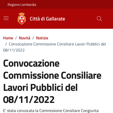
Vai ai contenuti
Vai al footer
Regione Lombardia
Città di Gallarate
Home
/
Novità
/
Notizie
/
Convocazione Commissione Consiliare Lavori Pubblici del
08/11/2022
Convocazione
Commissione Consiliare
Lavori Pubblici del
08/11/2022
Dettagli della notizia
E’ stata convocata la Commissione Consiliare Congiunta