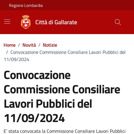
Vai ai contenuti
Vai al footer
Regione Lombardia
Città di Gallarate
Home
/
Novità
/
Notizie
/
Convocazione Commissione Consiliare Lavori Pubblici del
11/09/2024
Convocazione
Commissione Consiliare
Lavori Pubblici del
11/09/2024
Dettagli della notizia
E’ stata convocata la Commissione Consiliare Lavori Pubblici