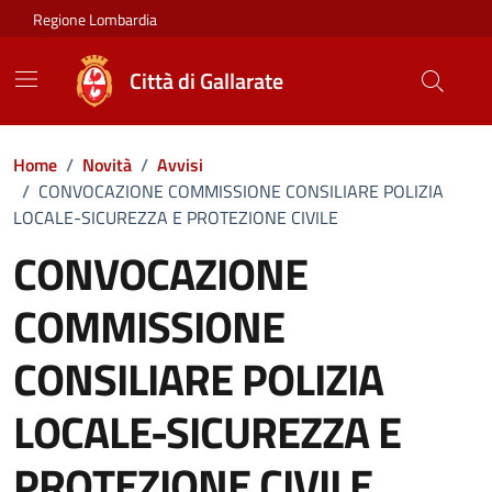
Vai ai contenuti
Vai al footer
Regione Lombardia
Città di Gallarate
Home
/
Novità
/
Avvisi
/
CONVOCAZIONE COMMISSIONE CONSILIARE POLIZIA
LOCALE-SICUREZZA E PROTEZIONE CIVILE
CONVOCAZIONE
COMMISSIONE
CONSILIARE POLIZIA
LOCALE-SICUREZZA E
PROTEZIONE CIVILE