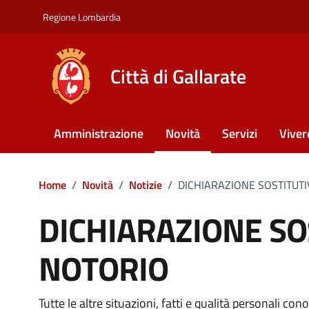
Vai ai contenuti
Vai al footer
Regione Lombardia
Città di Gallarate
Amministrazione
Novità
Servizi
Viver
Home
/
Novità
/
Notizie
/
DICHIARAZIONE SOSTITUT
DICHIARAZIONE SO
NOTORIO
Tutte le altre situazioni, fatti e qualità personali co