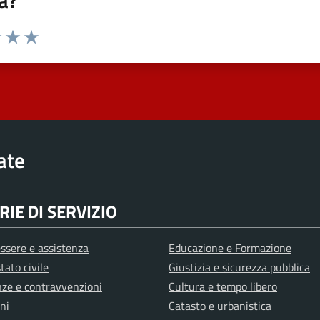
a?
elle su 5
2 stelle su 5
uta 3 stelle su 5
Valuta 4 stelle su 5
Valuta 5 stelle su 5
rate
IE DI SERVIZIO
ssere e assistenza
Educazione e Formazione
tato civile
Giustizia e sicurezza pubblica
anze e contravvenzioni
Cultura e tempo libero
ni
Catasto e urbanistica