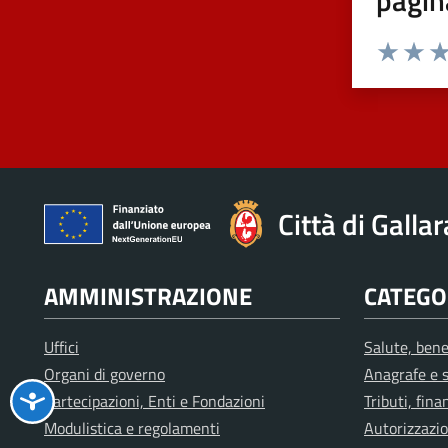
pagin
Valuta 1 st
Valuta 
Val
Città di Galla
AMMINISTRAZIONE
CATEGOR
Uffici
Salute, bene
Organi di governo
Anagrafe e s
Partecipazioni, Enti e Fondazioni
Tributi, fin
Modulistica e regolamenti
Autorizzazio