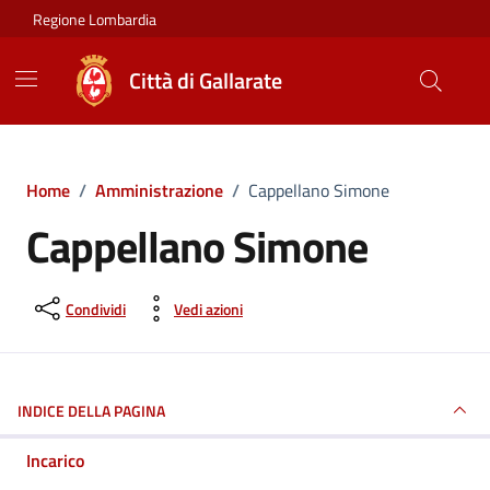
Vai ai contenuti
Vai al footer
Regione Lombardia
Città di Gallarate
Home
/
Amministrazione
/
Cappellano Simone
Cappellano Simone
Condividi
Vedi azioni
INDICE DELLA PAGINA
Incarico