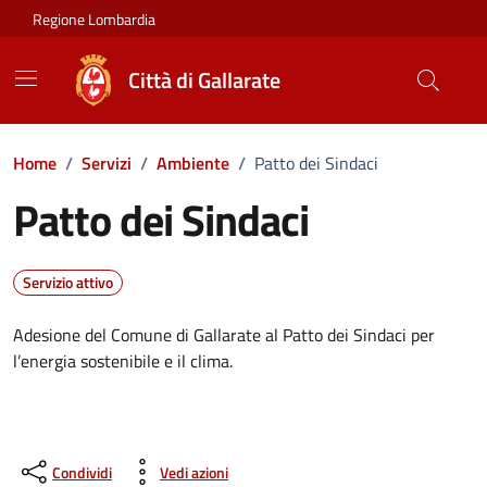
Vai ai contenuti
Vai al footer
Regione Lombardia
Città di Gallarate
Home
/
Servizi
/
Ambiente
/
Patto dei Sindaci
Patto dei Sindaci
Servizio attivo
Adesione del Comune di Gallarate al Patto dei Sindaci per
l’energia sostenibile e il clima.
Condividi
Vedi azioni