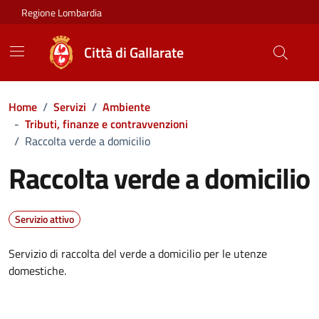
Vai ai contenuti
Vai al footer
Regione Lombardia
Città di Gallarate
Home
/
Servizi
/
Ambiente
-
Tributi, finanze e contravvenzioni
/
Raccolta verde a domicilio
Raccolta verde a domicilio
Servizio attivo
Servizio di raccolta del verde a domicilio per le utenze
domestiche.