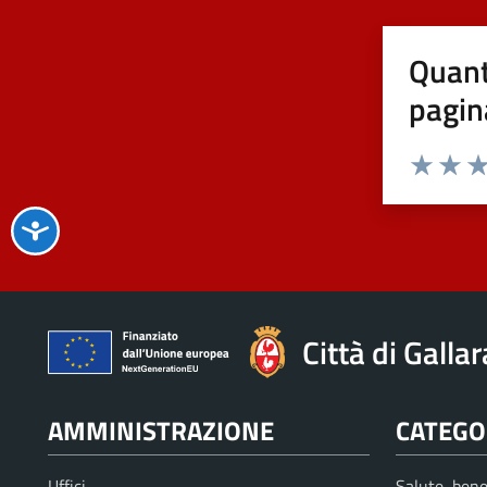
Quant
pagin
Valuta 1 st
Valuta 
Val
Città di Galla
AMMINISTRAZIONE
CATEGOR
Uffici
Salute, bene