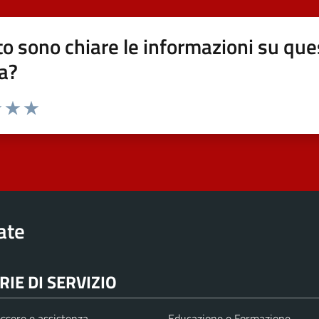
o sono chiare le informazioni su que
a?
elle su 5
2 stelle su 5
uta 3 stelle su 5
Valuta 4 stelle su 5
Valuta 5 stelle su 5
rate
IE DI SERVIZIO
ssere e assistenza
Educazione e Formazione