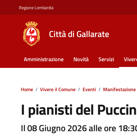
Vai ai contenuti
Vai al footer
Regione Lombardia
Città di Gallarate
Amministrazione
Novità
Servizi
Viver
Home
/
Vivere il Comune
/
Eventi
/
Manifestazione
I pianisti del Puccin
Il 08 Giugno 2026 alle ore 18:3