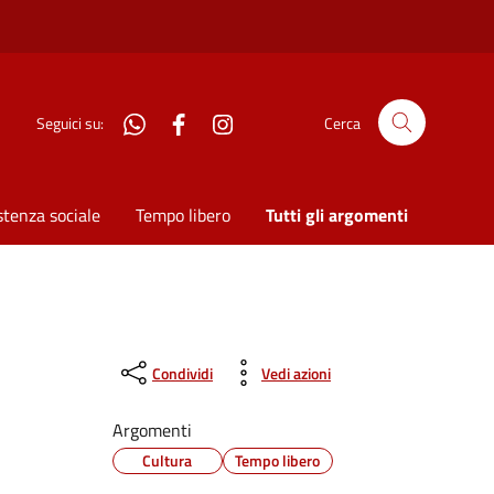
WhatsApp
Facebook
Instagram
Seguici su:
Cerca
stenza sociale
Tempo libero
Tutti gli argomenti
Condividi
Vedi azioni
Argomenti
Cultura
Tempo libero