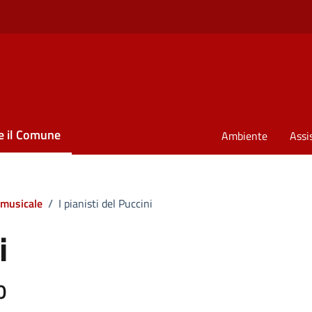
e il Comune
Ambiente
Assi
 musicale
/
I pianisti del Puccini
i
0