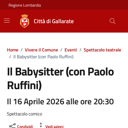
Vai ai contenuti
Vai al footer
Regione Lombardia
Città di Gallarate
Home
/
Vivere il Comune
/
Eventi
/
Spettacolo teatrale
/
Il Babysitter (con Paolo Ruffini)
Il Babysitter (con Paolo
Ruffini)
Il 16 Aprile 2026 alle ore 20:30
Spettacolo comico
Condividi
Vedi azioni