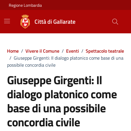
Vai ai contenuti
Vai al footer
Regione Lombardia
Città di Gallarate
Home
/
Vivere il Comune
/
Eventi
/
Spettacolo teatrale
/
Giuseppe Girgenti: Il dialogo platonico come base di una
possibile concordia civile
Giuseppe Girgenti: Il
dialogo platonico come
base di una possibile
concordia civile