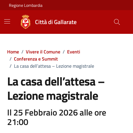
Vai ai contenuti
Vai al footer
Regione Lombardia
Città di Gallarate
Home
/
Vivere il Comune
/
Eventi
/
Conferenza e Summit
/
La casa dell’attesa – Lezione magistrale
La casa dell’attesa –
Lezione magistrale
Il 25 Febbraio 2026 alle ore
21:00