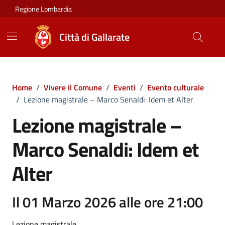
Vai ai contenuti
Vai al footer
Regione Lombardia
Città di Gallarate
Home
/
Vivere il Comune
/
Eventi
/
Evento culturale
/
Lezione magistrale – Marco Senaldi: Idem et Alter
Lezione magistrale –
Marco Senaldi: Idem et
Alter
Il 01 Marzo 2026 alle ore 21:00
Lezione magistrale