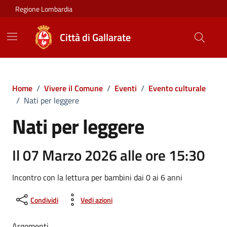
Vai ai contenuti
Vai al footer
Regione Lombardia
Città di Gallarate
Home
/
Vivere il Comune
/
Eventi
/
Evento culturale
/
Nati per leggere
Nati per leggere
Il 07 Marzo 2026 alle ore 15:30
Incontro con la lettura per bambini dai 0 ai 6 anni
Condividi
Vedi azioni
Argomenti