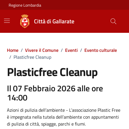
Vai ai contenuti
Vai al footer
Regione Lombardia
Città di Gallarate
Home
/
Vivere il Comune
/
Eventi
/
Evento culturale
/
Plasticfree Cleanup
Plasticfree Cleanup
Il 07 Febbraio 2026 alle ore
14:00
Azioni di pulizia dell’ambiente - L’associazione Plastic Free
è impegnata nella tutela dell’ambiente con appuntamenti
di pulizia di città, spiagge, parchi e fiumi.