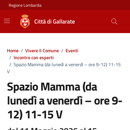
Vai ai contenuti
Vai al footer
Regione Lombardia
Città di Gallarate
Home
/
Vivere il Comune
/
Eventi
/
Incontro con esperti
/
Spazio Mamma (da lunedì a venerdì – ore 9-12) 11-15
V
Spazio Mamma (da
lunedì a venerdì – ore 9-
12) 11-15 V