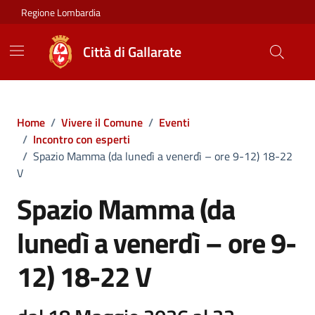
Vai ai contenuti
Vai al footer
Regione Lombardia
Città di Gallarate
Home
/
Vivere il Comune
/
Eventi
/
Incontro con esperti
/
Spazio Mamma (da lunedì a venerdì – ore 9-12) 18-22
V
Spazio Mamma (da
lunedì a venerdì – ore 9-
12) 18-22 V