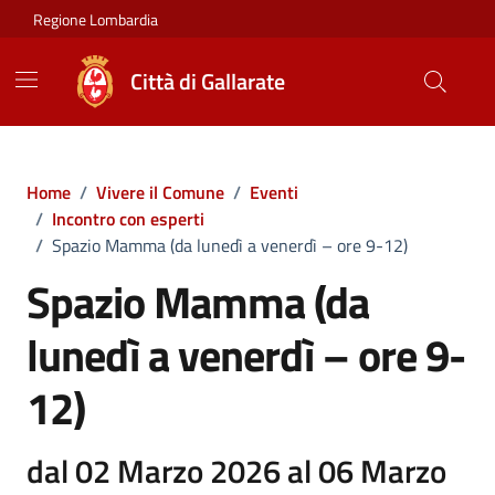
Vai ai contenuti
Vai al footer
Regione Lombardia
Città di Gallarate
Home
/
Vivere il Comune
/
Eventi
/
Incontro con esperti
/
Spazio Mamma (da lunedì a venerdì – ore 9-12)
Spazio Mamma (da
lunedì a venerdì – ore 9-
12)
dal 02 Marzo 2026 al 06 Marzo