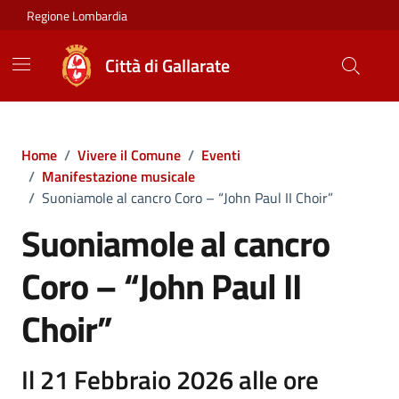
Vai ai contenuti
Vai al footer
Regione Lombardia
Città di Gallarate
Home
/
Vivere il Comune
/
Eventi
/
Manifestazione musicale
/
Suoniamole al cancro Coro – “John Paul II Choir”
Suoniamole al cancro
Coro – “John Paul II
Choir”
Il 21 Febbraio 2026 alle ore