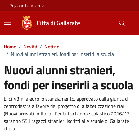
Vai ai contenuti
Vai al footer
Regione Lombardia
Città di Gallarate
Home
/
Novità
/
Notizie
/
Nuovi alunni stranieri, fondi per inserirli a scuola
Nuovi alunni stranieri,
fondi per inserirli a scuola
Dettagli della notizia
E’ di 43mila euro lo stanziamento, approvato dalla giunta di
centrodestra a favore del progetto di alfabetizzazione Nai
(Nuovi arrivati in Italia). Per tutto l’anno scolastico 2016/17,
saranno 55 i ragazzi stranieri iscritti alle scuole di Gallarate
che b...